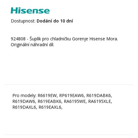
Dostupnost:
Dodání do 10 dní
924808 - Šuplík pro chladničku Gorenje Hisense Mora.
Originální náhradní díl.
Pro modely: R6619EW, RP619EAW6, R619DABK6,
R619DAW6, R619EABK6, RA6195WE, RA6195XLE,
R619DAXL6, R619EAXL6,