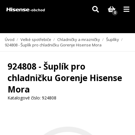
Vzhledem k aktuální situaci se může dodání dílů, které nejsou skladem,
zpozdit. Děkujeme za pochopení.
0
Úvod
/
Velké spotřebiče
/
Chladničky a mrazničky
/
Šuplíky
/
924808 - Šuplík pro chladničku Gorenje Hisense Mora
924808 - Šuplík pro
chladničku Gorenje Hisense
Mora
Katalogové číslo:
924808