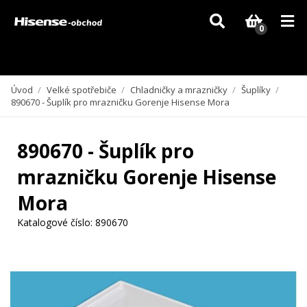
Vzhledem k aktuální situaci se může dodání dílů, které nejsou skladem,
zpozdit. Děkujeme za pochopení.
0
Úvod
/
Velké spotřebiče
/
Chladničky a mrazničky
/
Šuplíky
/
890670 - Šuplík pro mrazničku Gorenje Hisense Mora
890670 - Šuplík pro
mrazničku Gorenje Hisense
Mora
Katalogové číslo:
890670