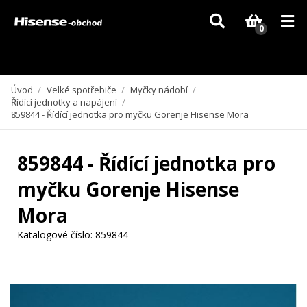
Vzhledem k aktuální situaci se může dodání dílů, které nejsou skladem,
zpozdit. Děkujeme za pochopení.
0
Úvod
/
Velké spotřebiče
/
Myčky nádobí
/
Řídící jednotky a napájení
/
859844 - Řídící jednotka pro myčku Gorenje Hisense Mora
859844 - Řídící jednotka pro
myčku Gorenje Hisense
Mora
Katalogové číslo:
859844