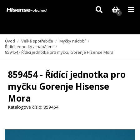
Vzhledem k aktuální situaci se může dodání dílů, které nejsou skladem,
zpozdit. Děkujeme za pochopení.
0
Úvod
/
Velké spotřebiče
/
Myčky nádobí
/
Řídící jednotky a napájení
/
859454 - Řídící jednotka pro myčku Gorenje Hisense Mora
859454 - Řídící jednotka pro
myčku Gorenje Hisense
Mora
Katalogové číslo:
859454