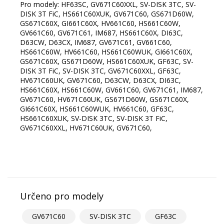
Pro modely: HF63SC, GV671C60XXL, SV-DISK 3TC, SV-
DISK 3T FiC, HS661C60XUK, GV671C60, GS671D60W,
GS671C60X, GI661C60X, HV661C60, HS661C60W,
GV661C60, GV671C61, IM687, HS661C60X, DI63C,
D63CW, D63CX, IM687, GV671C61, GV661C60,
HS661C60W, HV661C60, HS661C60WUK, GI661C60X,
GS671C60X, GS671D60W, HS661C60XUK, GF63C, SV-
DISK 3T FiC, SV-DISK 3TC, GV671C60XXL, GF63C,
HV671C60UK, GV671C60, D63CW, D63CX, DI63C,
HS661C60X, HS661C60W, GV661C60, GV671C61, IM687,
GV671C60, HV671C60UK, GS671D60W, GS671C60X,
GI661C60X, HS661C60WUK, HV661C60, GF63C,
HS661C60XUK, SV-DISK 3TC, SV-DISK 3T FiC,
GV671C60XXL, HV671C60UK, GV671C60,
Určeno pro modely
GV671C60
SV-DISK 3TC
GF63C