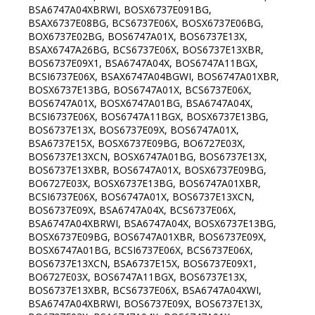
BSA6747A04XBRWI, BOSX6737E091BG,
BSAX6737E08BG, BCS6737E06X, BOSX6737E06BG,
BOX6737E02BG, BOS6747A01X, BOS6737E13X,
BSAX6747A26BG, BCS6737E06X, BOS6737E13XBR,
BOS6737E09X1, BSA6747A04X, BOS6747A11BGX,
BCSI6737E06X, BSAX6747A04BGWI, BOS6747A01XBR,
BOSX6737E13BG, BOS6747A01X, BCS6737E06X,
BOS6747A01X, BOSX6747A01BG, BSA6747A04X,
BCSI6737E06X, BOS6747A11BGX, BOSX6737E13BG,
BOS6737E13X, BOS6737E09X, BOS6747A01X,
BSA6737E15X, BOSX6737E09BG, BO6727E03X,
BOS6737E13XCN, BOSX6747A01BG, BOS6737E13X,
BOS6737E13XBR, BOS6747A01X, BOSX6737E09BG,
BO6727E03X, BOSX6737E13BG, BOS6747A01XBR,
BCSI6737E06X, BOS6747A01X, BOS6737E13XCN,
BOS6737E09X, BSA6747A04X, BCS6737E06X,
BSA6747A04XBRWI, BSA6747A04X, BOSX6737E13BG,
BOSX6737E09BG, BOS6747A01XBR, BOS6737E09X,
BOSX6747A01BG, BCSI6737E06X, BCS6737E06X,
BOS6737E13XCN, BSA6737E15X, BOS6737E09X1,
BO6727E03X, BOS6747A11BGX, BOS6737E13X,
BOS6737E13XBR, BCS6737E06X, BSA6747A04XWI,
BSA6747A04XBRWI, BOS6737E09X, BOS6737E13X,