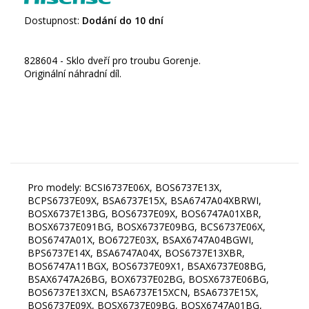
Dostupnost:
Dodání do 10 dní
828604 - Sklo dveří pro troubu Gorenje.
Originální náhradní díl.
Pro modely: BCSI6737E06X, BOS6737E13X,
BCPS6737E09X, BSA6737E15X, BSA6747A04XBRWI,
BOSX6737E13BG, BOS6737E09X, BOS6747A01XBR,
BOSX6737E091BG, BOSX6737E09BG, BCS6737E06X,
BOS6747A01X, BO6727E03X, BSAX6747A04BGWI,
BPS6737E14X, BSA6747A04X, BOS6737E13XBR,
BOS6747A11BGX, BOS6737E09X1, BSAX6737E08BG,
BSAX6747A26BG, BOX6737E02BG, BOSX6737E06BG,
BOS6737E13XCN, BSA6737E15XCN, BSA6737E15X,
BOS6737E09X, BOSX6737E09BG, BOSX6747A01BG,