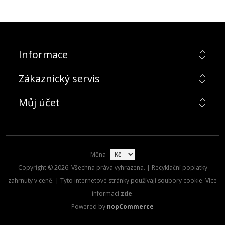
Informace
Zákaznický servis
Můj účet
Měna
Copyright © 2026. Všechna práva vyhrazena. | Recyklační poplatky
zahrnuty v ceně. | Tyto internetové stránky používají soubory cookie. Více
informací
zde
.
Powered by
nopCommerce