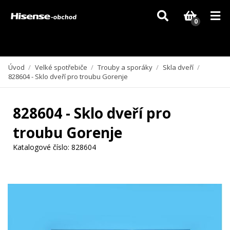
Vzhledem k aktuální situaci se může dodání dílů, které nejsou skladem,
zpozdit. Děkujeme za pochopení.
0
Úvod
/
Velké spotřebiče
/
Trouby a sporáky
/
Skla dveří
/
828604 - Sklo dveří pro troubu Gorenje
828604 - Sklo dveří pro
troubu Gorenje
Katalogové číslo:
828604