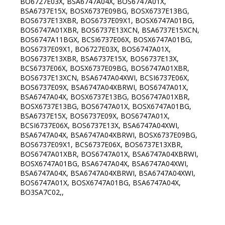
BO6727E03X, BSA6747A04X, BOS6747A01X,
BSA6737E15X, BOSX6737E09BG, BOSX6737E13BG,
BOS6737E13XBR, BOS6737E09X1, BOSX6747A01BG,
BOS6747A01XBR, BOS6737E13XCN, BSA6737E15XCN,
BOS6747A11BGX, BCSI6737E06X, BOSX6747A01BG,
BOS6737E09X1, BO6727E03X, BOS6747A01X,
BOS6737E13XBR, BSA6737E15X, BOS6737E13X,
BCS6737E06X, BOSX6737E09BG, BOS6747A01XBR,
BOS6737E13XCN, BSA6747A04XWI, BCSI6737E06X,
BOS6737E09X, BSA6747A04XBRWI, BOS6747A01X,
BSA6747A04X, BOSX6737E13BG, BOS6747A01XBR,
BOSX6737E13BG, BOS6747A01X, BOSX6747A01BG,
BSA6737E15X, BOS6737E09X, BOS6747A01X,
BCSI6737E06X, BOS6737E13X, BSA6747A04XWI,
BSA6747A04X, BSA6747A04XBRWI, BOSX6737E09BG,
BOS6737E09X1, BCS6737E06X, BOS6737E13XBR,
BOS6747A01XBR, BOS6747A01X, BSA6747A04XBRWI,
BOSX6747A01BG, BSA6747A04X, BSA6747A04XWI,
BSA6747A04X, BSA6747A04XBRWI, BSA6747A04XWI,
BOS6747A01X, BOSX6747A01BG, BSA6747A04X,
BO3SA7C02,,