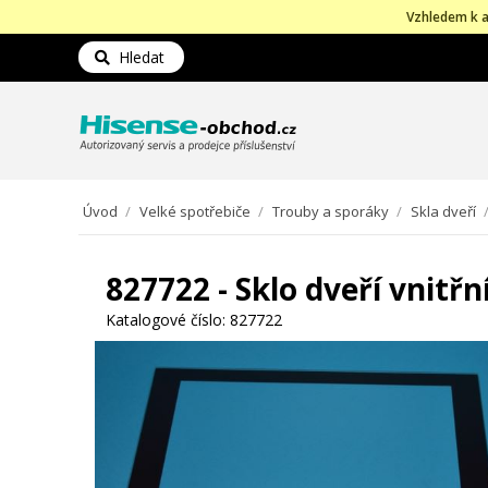
Vzhledem k a
Hledat
Úvod
/
Velké spotřebiče
/
Trouby a sporáky
/
Skla dveří
827722 - Sklo dveří vnitř
Katalogové číslo:
827722