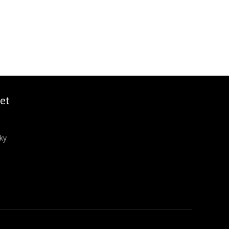
et
ky