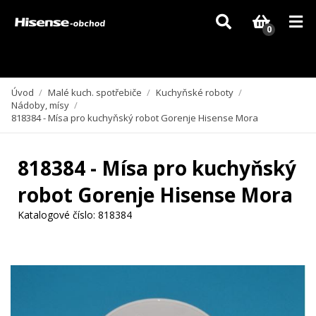
Vzhledem k aktuální situaci se může dodání dílů, které nejsou skladem,
zpozdit. Děkujeme za pochopení.
0
Úvod
/
Malé kuch. spotřebiče
/
Kuchyňské roboty
/
Nádoby, mísy
/
818384 - Mísa pro kuchyňský robot Gorenje Hisense Mora
818384 - Mísa pro kuchyňský
robot Gorenje Hisense Mora
Katalogové číslo:
818384