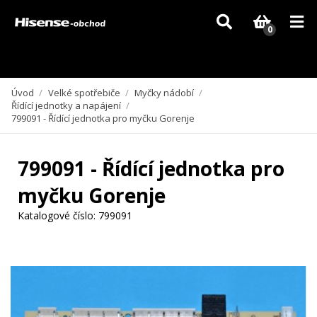
Vzhledem k aktuální situaci se může dodání dílů, které nejsou skladem,
zpozdit. Děkujeme za pochopení.
0
Úvod
/
Velké spotřebiče
/
Myčky nádobí
/
Řídící jednotky a napájení
/
799091 - Řídící jednotka pro myčku Gorenje
799091 - Řídící jednotka pro
myčku Gorenje
Katalogové číslo:
799091