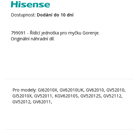
Dostupnost:
Dodání do 10 dní
799091 - Řídící jednotka pro myčku Gorenje.
Originální náhradní díl.
Pro modely: GI62010X, GV62010UK, GV62010, GV52010,
GI52010X, GV52011, KGV62010S, GV52012S, GV52112,
GV52012, GV62011,