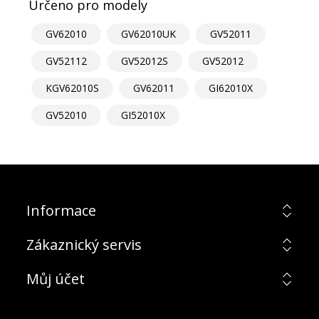
Určeno pro modely
GV62010
GV62010UK
GV52011
GV52112
GV52012S
GV52012
KGV62010S
GV62011
GI62010X
GV52010
GI52010X
Informace
Zákaznický servis
Můj účet