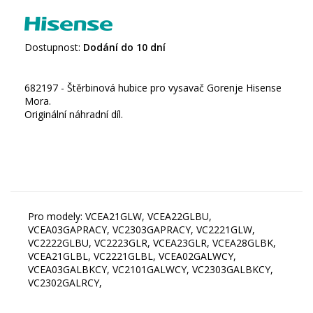
Dostupnost:
Dodání do 10 dní
682197 - Štěrbinová hubice pro vysavač Gorenje Hisense
Mora.
Originální náhradní díl.
Pro modely: VCEA21GLW, VCEA22GLBU,
VCEA03GAPRACY, VC2303GAPRACY, VC2221GLW,
VC2222GLBU, VC2223GLR, VCEA23GLR, VCEA28GLBK,
VCEA21GLBL, VC2221GLBL, VCEA02GALWCY,
VCEA03GALBKCY, VC2101GALWCY, VC2303GALBKCY,
VC2302GALRCY,