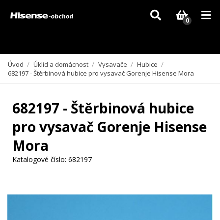
Vzhledem k aktuální situaci se může dodání dílů, které nejsou skladem,
zpozdit. Děkujeme za pochopení.
0
Úvod
/
Úklid a domácnost
/
Vysavače
/
Hubice
/
682197 - Štěrbinová hubice pro vysavač Gorenje Hisense Mora
682197 - Štěrbinová hubice
pro vysavač Gorenje Hisense
Mora
Katalogové číslo:
682197