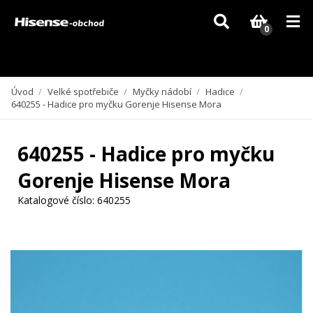
Vzhledem k aktuální situaci se může dodání dílů, které nejsou skladem,
zpozdit. Děkujeme za pochopení.
0
Úvod
/
Velké spotřebiče
/
Myčky nádobí
/
Hadice
/
640255 - Hadice pro myčku Gorenje Hisense Mora
640255 - Hadice pro myčku
Gorenje Hisense Mora
Katalogové číslo:
640255