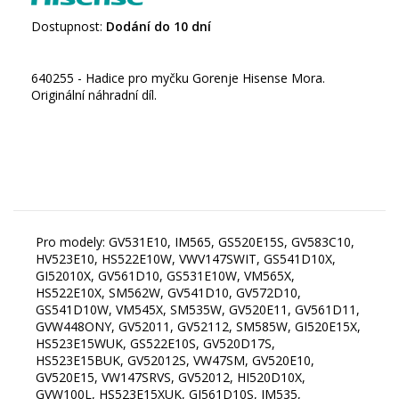
Dostupnost:
Dodání do 10 dní
640255 - Hadice pro myčku Gorenje Hisense Mora.
Originální náhradní díl.
Pro modely: GV531E10, IM565, GS520E15S, GV583C10,
HV523E10, HS522E10W, VWV147SWIT, GS541D10X,
GI52010X, GV561D10, GS531E10W, VM565X,
HS522E10X, SM562W, GV541D10, GV572D10,
GS541D10W, VM545X, SM535W, GV520E11, GV561D11,
GVW448ONY, GV52011, GV52112, SM585W, GI520E15X,
HS523E15WUK, GS522E10S, GV520D17S,
HS523E15BUK, GV52012S, VW47SM, GV520E10,
GV520E15, VW147SRVS, GV52012, HI520D10X,
GVW100L, HS523E15XUK, GI561D10S, IM535,