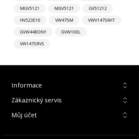
MGV5121
MGV5121
GV51212
HV523E10
VW47SM
VWV147SWIT
GVW448ONY
GVW100L
VW147SRVS
Informace
Zákaznický servis
Můj účet