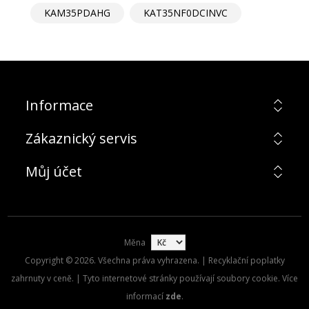
KAM35PDAHG
KAT35NF0DCINVC
Informace
Zákaznický servis
Můj účet
Měna
Copyright © 2026. Všechna práva vyhrazena. | Recyklační poplatky
zahrnuty v ceně. | Tyto internetové stránky používají soubory cookie. Více
informací
zde
.